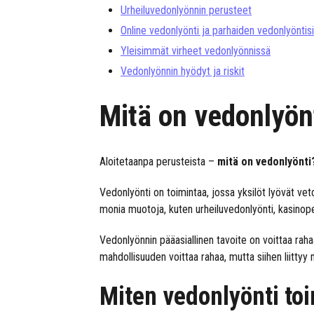
Urheiluvedonlyönnin perusteet
Online vedonlyönti ja parhaiden vedonlyöntis
Yleisimmät virheet vedonlyönnissä
Vedonlyönnin hyödyt ja riskit
Mitä on vedonlyön
Aloitetaanpa perusteista –
mitä on vedonlyönti
Vedonlyönti on toimintaa, jossa yksilöt lyövät ve
monia muotoja, kuten urheiluvedonlyönti, kasinope
Vedonlyönnin pääasiallinen tavoite on voittaa raha
mahdollisuuden voittaa rahaa, mutta siihen liittyy 
Miten vedonlyönti toi