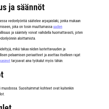
us ja säännöt
messa vedonlyöntiä säätelee arpajaislaki, jonka mukaan
tämiseen, joka on tosin muuttumassa
uuden
illisuus ja sääntely voivat vaihdella huomattavasti, joten
edonlyönnin aloittamista.
ädeltyjä, mikä takaa niiden luotettavuuden ja
isen pelaamisen periaatteet ja asettaa itselleen rajat
ikasinot
tarjoavat aina työkalut myös tähän.
t
ri muodossa. Suosituimmat kohteet ovat kuitenkin
dot.
glet