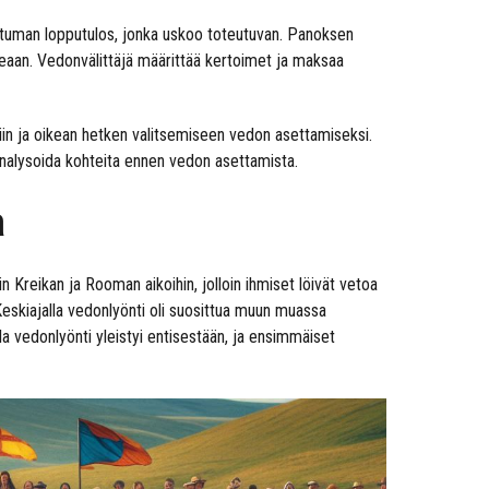
htuman lopputulos, jonka uskoo toteutuvan. Panoksen
eaan. Vedonvälittäjä määrittää kertoimet ja maksaa
iin ja oikean hetken valitsemiseen vedon asettamiseksi.
analysoida kohteita ennen vedon asettamista.
a
kin Kreikan ja Rooman aikoihin, jolloin ihmiset löivät vetoa
Keskiajalla vedonlyönti oli suosittua muun muassa
lla vedonlyönti yleistyi entisestään, ja ensimmäiset