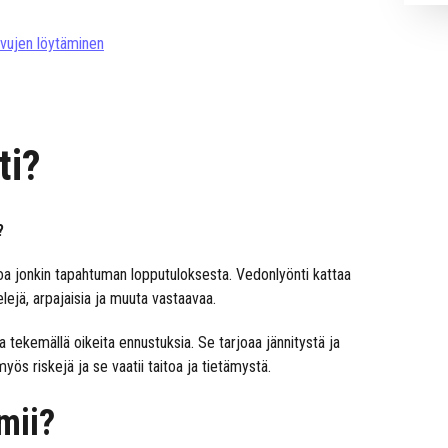
ivujen löytäminen
ti?
?
toa jonkin tapahtuman lopputuloksesta. Vedonlyönti kattaa
lejä, arpajaisia ja muuta vastaavaa.
a tekemällä oikeita ennustuksia. Se tarjoaa jännitystä ja
myös riskejä ja se vaatii taitoa ja tietämystä.
mii?