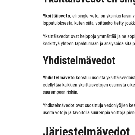
Yksittäisveto
, eli single-veto, on yksinkertais
lopputuloksesta, kuten siitä, voittaako tietty joukk
Yksittäisvedot ovat helppoja ymmärtää ja ne sopiv
keskittyä yhteen tapahtumaan ja analysoida sitä 
Yhdistelmävedot
Yhdistelmäveto
koostuu useista yksittäisvedois
edellyttää kaikkien yksittäisvetojen osumista oik
suurempaan riskiin.
Yhdistelmävedot ovat suosittuja vedonlyöjien ke
useita vetoja ja tavoitella suurempia voittoja pie
Järjestelmävedot