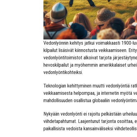
Vedonlyönnin kehitys jatkui voimakkaasti 1900-luv
kilpailut lisäsivät kiinnostusta veikkaamiseen. Erity
vedonlyöntitoimistot alkoivat tarjota järjestäytyn
hevoskilpailut ja myöhemmin amerikkalaiset urheilul
vedonlyöntikohteiksi.
Teknologian kehittyminen muutti vedonlyöntiä rat
veikkaamisesta helpompaa, ja internetin myötä ved
mahdollisuuden osallistua globaaliin vedonlyöntimar
Nykyään vedonlyönti ei rajoitu pelkästään urheiluun
viihdetapahtumat. Laajentunut tarjonta osoittaa, 
paikallisista vedoista kansainväliseksi viihdeteolli