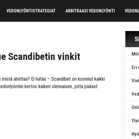
VEDONLYÖNTISTRATEGIAT
ARBITRAASI VEDONLYÖNTI
VEDON
S
e Scandibetin vinkit
Mit
Eri
ä mistä aloittaa? Ei hätää – Scandibet on koonnut kaikki
Vin
edonlyöntiin kertoo kaiken olennaisen, jotta pääset
Ved
Onl
Yle
Hyöd