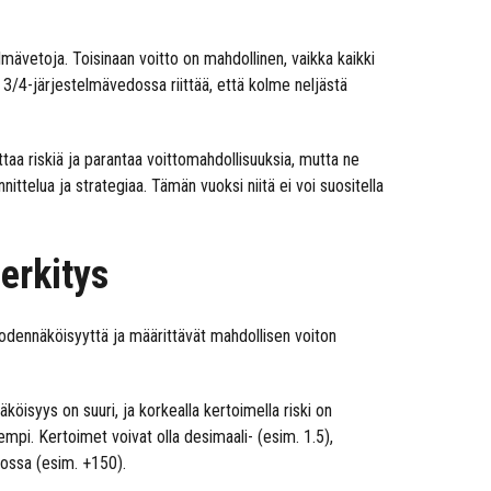
lmävetoja. Toisinaan voitto on mahdollinen, vaikka kaikki
i 3/4-järjestelmävedossa riittää, että kolme neljästä
aa riskiä ja parantaa voittomahdollisuuksia, mutta ne
telua ja strategiaa. Tämän vuoksi niitä ei voi suositella
erkitys
dennäköisyyttä ja määrittävät mahdollisen voiton
köisyys on suuri, ja korkealla kertoimella riski on
mpi. Kertoimet voivat olla desimaali- (esim. 1.5),
dossa (esim. +150).