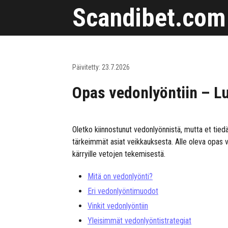
Skip
Scandibet.com
to
content
Päivitetty:
23.7.2026
Opas vedonlyöntiin – Lu
Oletko kiinnostunut vedonlyönnistä, mutta et tied
tärkeimmät asiat veikkauksesta. Alle oleva opas v
kärryille vetojen tekemisestä.
Mitä on vedonlyönti?
Eri vedonlyöntimuodot
Vinkit vedonlyöntiin
Yleisimmät vedonlyöntistrategiat