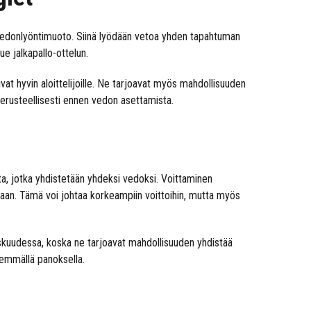
in vedonlyöntimuoto. Siinä lyödään vetoa yhden tapahtuman
ue jalkapallo-ottelun.
at hyvin aloittelijoille. Ne tarjoavat myös mahdollisuuden
perusteellisesti ennen vedon asettamista.
ta, jotka yhdistetään yhdeksi vedoksi. Voittaminen
eaan. Tämä voi johtaa korkeampiin voittoihin, mutta myös
skuudessa, koska ne tarjoavat mahdollisuuden yhdistää
nemmällä panoksella.