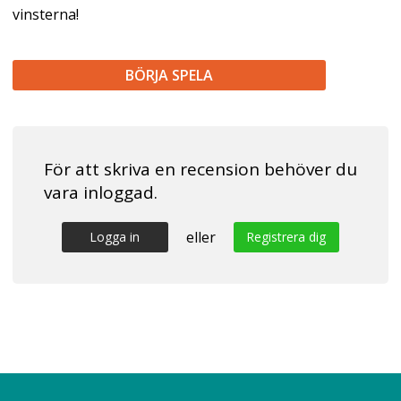
vinsterna!
BÖRJA SPELA
För att skriva en recension behöver du
vara inloggad.
eller
Logga in
Registrera dig