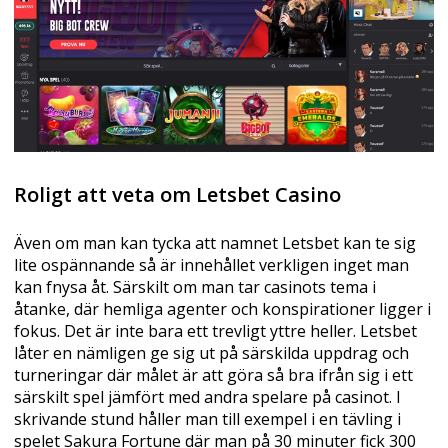
Roligt att veta om Letsbet Casino
Även om man kan tycka att namnet Letsbet kan te sig
lite ospännande så är innehållet verkligen inget man
kan fnysa åt. Särskilt om man tar casinots tema i
åtanke, där hemliga agenter och konspirationer ligger i
fokus. Det är inte bara ett trevligt yttre heller. Letsbet
låter en nämligen ge sig ut på särskilda uppdrag och
turneringar där målet är att göra så bra ifrån sig i ett
särskilt spel jämfört med andra spelare på casinot. I
skrivande stund håller man till exempel i en tävling i
spelet Sakura Fortune där man på 30 minuter fick 300