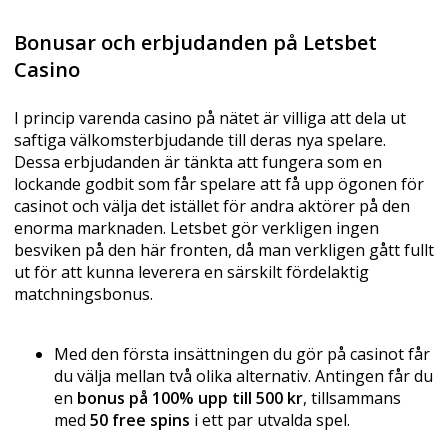
Bonusar och erbjudanden på Letsbet
Casino
I princip varenda casino på nätet är villiga att dela ut
saftiga välkomsterbjudande till deras nya spelare.
Dessa erbjudanden är tänkta att fungera som en
lockande godbit som får spelare att få upp ögonen för
casinot och välja det istället för andra aktörer på den
enorma marknaden. Letsbet gör verkligen ingen
besviken på den här fronten, då man verkligen gått fullt
ut för att kunna leverera en särskilt fördelaktig
matchningsbonus.
Med den första insättningen du gör på casinot får
du välja mellan två olika alternativ. Antingen får du
en
bonus på 100% upp till 500 kr
, tillsammans
med
50 free spins
i ett par utvalda spel.