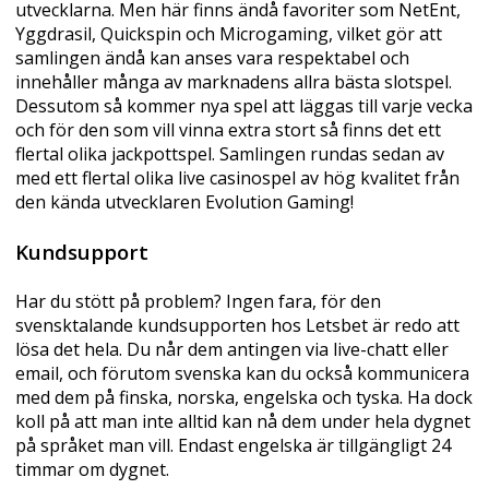
utvecklarna. Men här finns ändå favoriter som NetEnt,
Yggdrasil, Quickspin och Microgaming, vilket gör att
samlingen ändå kan anses vara respektabel och
innehåller många av marknadens allra bästa slotspel.
Dessutom så kommer nya spel att läggas till varje vecka
och för den som vill vinna extra stort så finns det ett
flertal olika jackpottspel. Samlingen rundas sedan av
med ett flertal olika live casinospel av hög kvalitet från
den kända utvecklaren Evolution Gaming!
Kundsupport
Har du stött på problem? Ingen fara, för den
svensktalande kundsupporten hos Letsbet är redo att
lösa det hela. Du når dem antingen via live-chatt eller
email, och förutom svenska kan du också kommunicera
med dem på finska, norska, engelska och tyska. Ha dock
koll på att man inte alltid kan nå dem under hela dygnet
på språket man vill. Endast engelska är tillgängligt 24
timmar om dygnet.