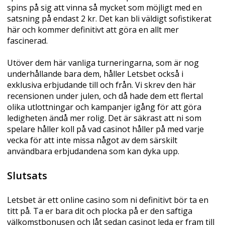
spins på sig att vinna så mycket som möjligt med en
satsning på endast 2 kr. Det kan bli väldigt sofistikerat
här och kommer definitivt att göra en allt mer
fascinerad.
Utöver dem här vanliga turneringarna, som är nog
underhållande bara dem, håller Letsbet också i
exklusiva erbjudande till och från. Vi skrev den här
recensionen under julen, och då hade dem ett flertal
olika utlottningar och kampanjer igång för att göra
ledigheten ändå mer rolig. Det är säkrast att ni som
spelare håller koll på vad casinot håller på med varje
vecka för att inte missa något av dem särskilt
användbara erbjudandena som kan dyka upp.
Slutsats
Letsbet är ett online casino som ni definitivt bör ta en
titt på. Ta er bara dit och plocka på er den saftiga
välkomstbonusen och låt sedan casinot leda er fram till